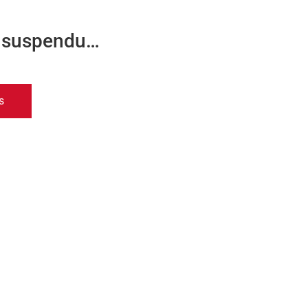
r suspendu…
s