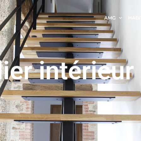
AMG
HABI
ier intérieur