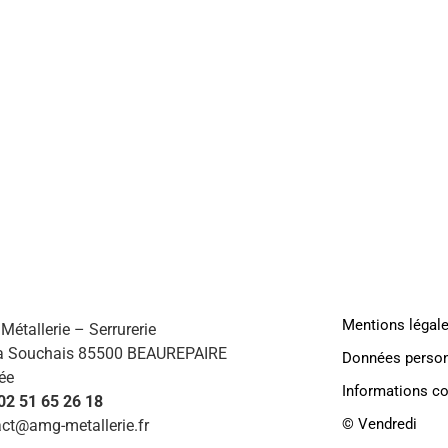
AMG
HABI
Mentions légal
étallerie – Serrurerie
a Souchais 85500 BEAUREPAIRE
Données person
ée
Informations c
 02 51 65 26 18
©️ Vendredi
ct@amg-metallerie.fr