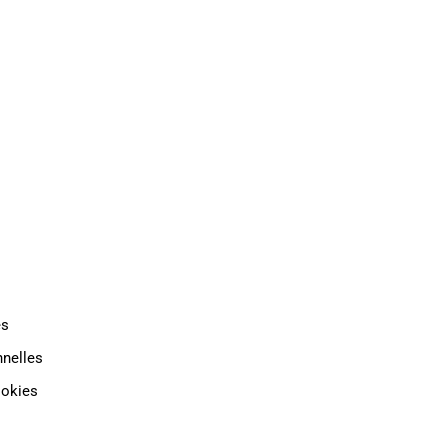
TAT
INDUSTRIE
CONTACT
es
nelles
ookies