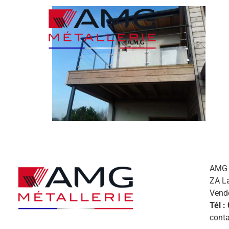
AMG M
ZA L
Vend
Tél :
conta