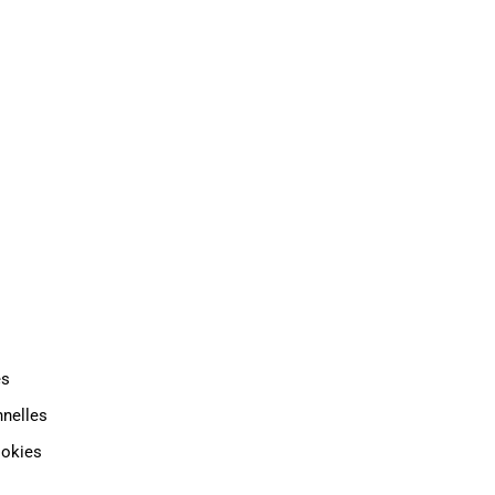
TAT
INDUSTRIE
CONTACT
es
nelles
ookies