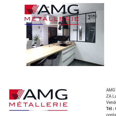
AMG M
ZA L
Vend
Tél :
conta