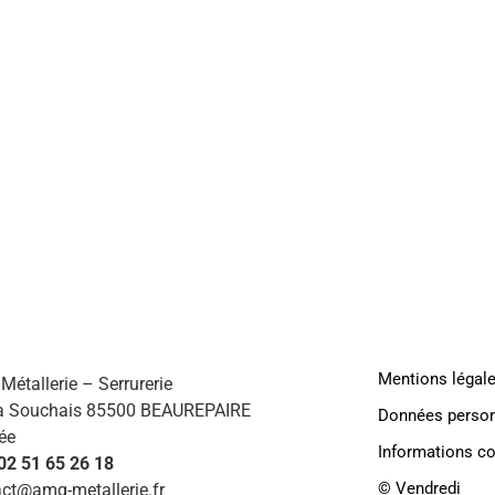
AMG
HABI
Mentions légal
étallerie – Serrurerie
a Souchais 85500 BEAUREPAIRE
Données person
ée
Informations c
 02 51 65 26 18
©️ Vendredi
ct@amg-metallerie.fr