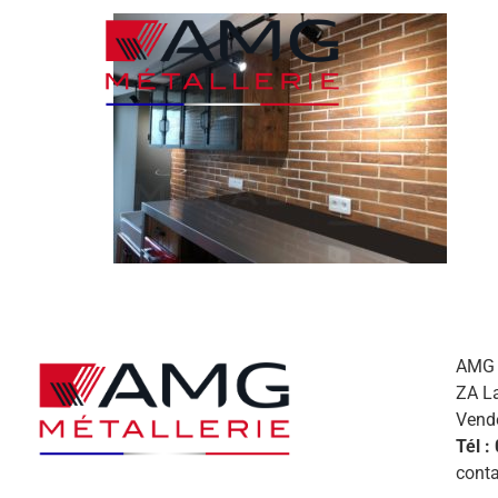
AMG M
ZA L
Vend
Tél :
conta