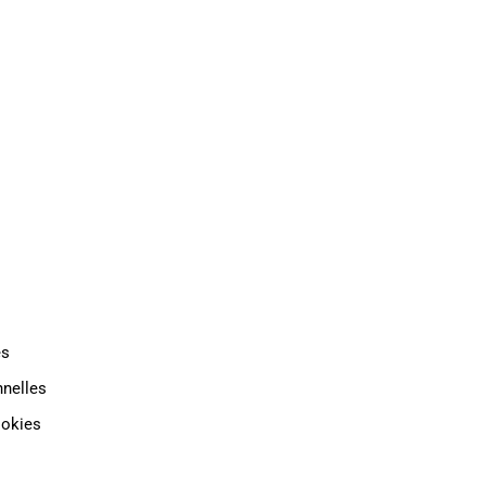
TAT
INDUSTRIE
CONTACT
es
nelles
ookies