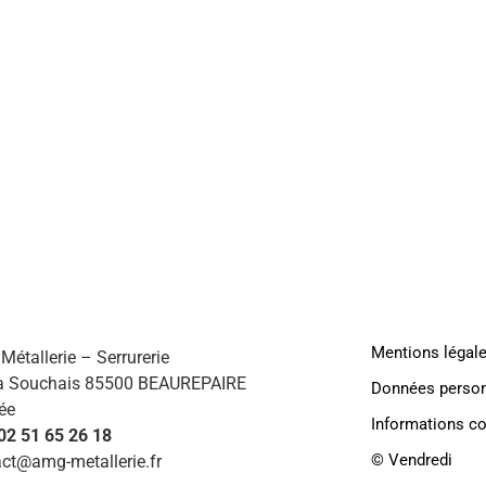
AMG
HABI
Mentions légal
étallerie – Serrurerie
a Souchais 85500 BEAUREPAIRE
Données person
ée
Informations c
 02 51 65 26 18
©️ Vendredi
ct@amg-metallerie.fr