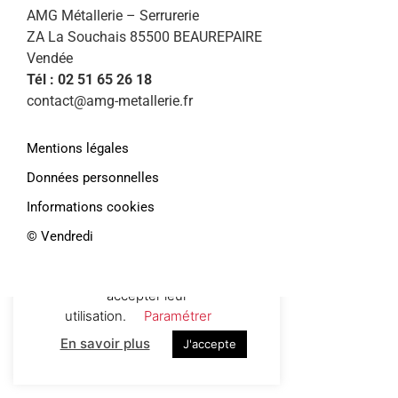
AMG Métallerie – Serrurerie
ZA La Souchais 85500 BEAUREPAIRE
Vendée
Tél : 02 51 65 26 18
contact@amg-metallerie.fr
Mentions légales
Données personnelles
Informations cookies
Afin de vous proposer des services et
offres personnalisés, AMG Métallerie
©️ Vendredi
utilise des cookies. En continuant de
naviguer sur le site, vous déclarez
accepter leur
utilisation.
Paramétrer
En savoir plus
J'accepte