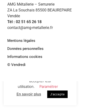
AMG Métallerie – Serrurerie
ZA La Souchais 85500 BEAUREPAIRE
Vendée
Tél : 02 51 65 26 18
contact@amg-metallerie.fr
Mentions légales
Données personnelles
Informations cookies
Afin de vous proposer des services et
offres personnalisés, AMG Métallerie
©️ Vendredi
utilise des cookies. En continuant de
naviguer sur le site, vous déclarez
accepter leur
utilisation.
Paramétrer
En savoir plus
J'accepte