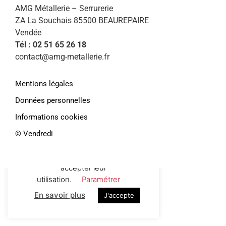
AMG Métallerie – Serrurerie
ZA La Souchais 85500 BEAUREPAIRE
Vendée
Tél : 02 51 65 26 18
contact@amg-metallerie.fr
Mentions légales
Données personnelles
Informations cookies
Afin de vous proposer des services et
offres personnalisés, AMG Métallerie
©️ Vendredi
utilise des cookies. En continuant de
naviguer sur le site, vous déclarez
accepter leur
utilisation.
Paramétrer
En savoir plus
J'accepte