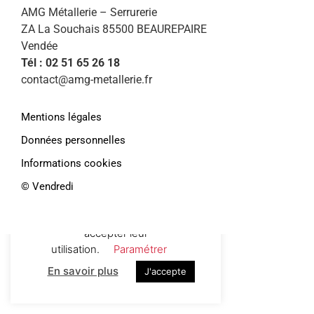
AMG Métallerie – Serrurerie
ZA La Souchais 85500 BEAUREPAIRE
Vendée
Tél : 02 51 65 26 18
contact@amg-metallerie.fr
Mentions légales
Données personnelles
Informations cookies
Afin de vous proposer des services et
offres personnalisés, AMG Métallerie
©️ Vendredi
utilise des cookies. En continuant de
naviguer sur le site, vous déclarez
accepter leur
utilisation.
Paramétrer
En savoir plus
J'accepte