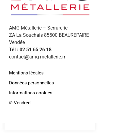
AMG Métallerie – Serrurerie
ZA La Souchais 85500 BEAUREPAIRE
Vendée
Tél : 02 51 65 26 18
contact@amg-metallerie.fr
Afin de vous proposer des services et
Mentions légales
offres personnalisés, AMG Métallerie
Données personnelles
utilise des cookies. En continuant de
Informations cookies
naviguer sur le site, vous déclarez
accepter leur
©️ Vendredi
utilisation.
Paramétrer
En savoir plus
J'accepte