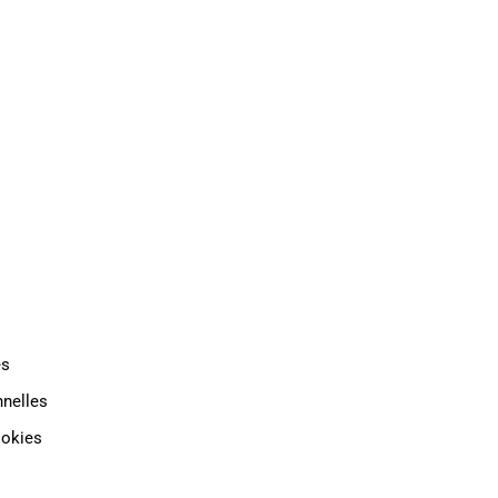
TAT
INDUSTRIE
CONTACT
es
nelles
ookies