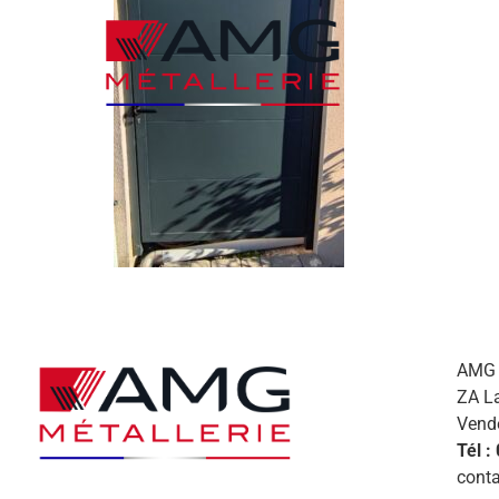
AMG M
ZA L
Vend
Tél :
conta