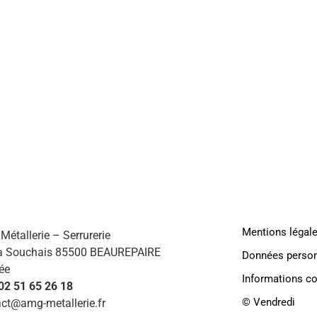
AMG
HABI
Mentions légal
étallerie – Serrurerie
a Souchais 85500 BEAUREPAIRE
Données person
ée
Informations c
 02 51 65 26 18
©️ Vendredi
ct@amg-metallerie.fr