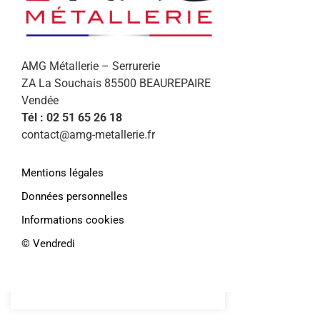
AMG Métallerie – Serrurerie
ZA La Souchais 85500 BEAUREPAIRE
Vendée
Tél : 02 51 65 26 18
contact@amg-metallerie.fr
Afin de vous proposer des services et
Mentions légales
offres personnalisés, AMG Métallerie
Données personnelles
utilise des cookies. En continuant de
Informations cookies
naviguer sur le site, vous déclarez
accepter leur
©️ Vendredi
utilisation.
Paramétrer
En savoir plus
J'accepte