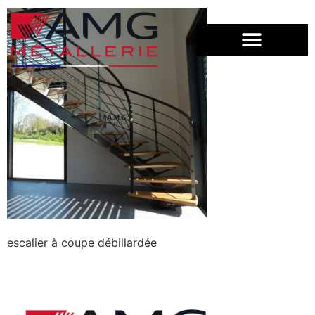
escalier à coupe débillardée