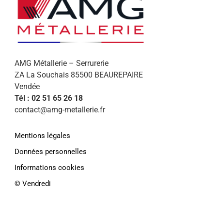
AMG Métallerie – Serrurerie
ZA La Souchais 85500 BEAUREPAIRE
Vendée
Tél : 02 51 65 26 18
contact@amg-metallerie.fr
Afin de vous proposer des services et
offres personnalisés, AMG Métallerie
Mentions légales
utilise des cookies. En continuant de
naviguer sur le site, vous déclarez
Données personnelles
accepter leur
Informations cookies
utilisation.
Paramétrer
©️ Vendredi
En savoir plus
J'accepte