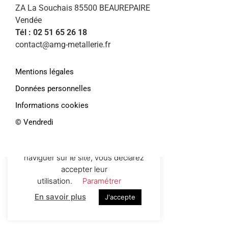
ZA La Souchais 85500 BEAUREPAIRE
Vendée
Tél : 02 51 65 26 18
contact@amg-metallerie.fr
Mentions légales
Données personnelles
Informations cookies
©️ Vendredi
Afin de vous proposer des services et
offres personnalisés, AMG Métallerie
utilise des cookies. En continuant de
naviguer sur le site, vous déclarez
accepter leur
utilisation.
Paramétrer
En savoir plus
J'accepte