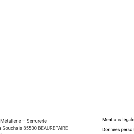
AMG
HABI
Mentions légal
étallerie – Serrurerie
a Souchais 85500 BEAUREPAIRE
Données person