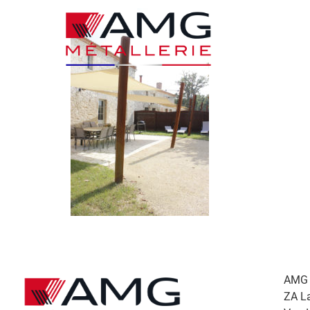
AMG M
ZA L