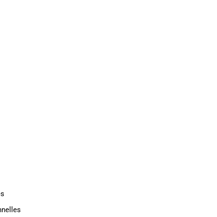
TAT
INDUSTRIE
CONTACT
es
nelles