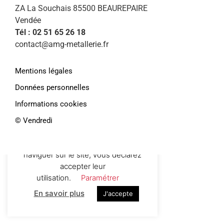
ZA La Souchais 85500 BEAUREPAIRE
Vendée
Tél : 02 51 65 26 18
contact@amg-metallerie.fr
Mentions légales
Données personnelles
Informations cookies
Afin de vous proposer des services et
©️ Vendredi
offres personnalisés, AMG Métallerie
utilise des cookies. En continuant de
naviguer sur le site, vous déclarez
accepter leur
utilisation.
Paramétrer
En savoir plus
J'accepte