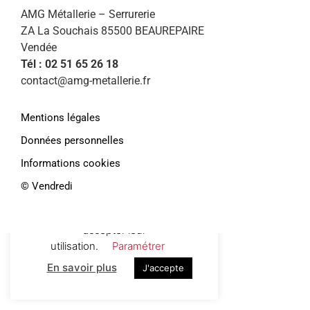
AMG Métallerie – Serrurerie
ZA La Souchais 85500 BEAUREPAIRE
Vendée
Tél : 02 51 65 26 18
contact@amg-metallerie.fr
Mentions légales
Données personnelles
Informations cookies
Afin de vous proposer des services et
offres personnalisés, AMG Métallerie
©️ Vendredi
utilise des cookies. En continuant de
naviguer sur le site, vous déclarez
accepter leur
utilisation.
Paramétrer
En savoir plus
J'accepte