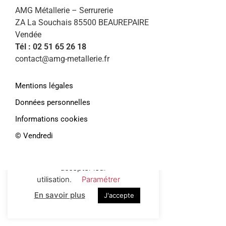
AMG Métallerie – Serrurerie
ZA La Souchais 85500 BEAUREPAIRE
Vendée
Tél : 02 51 65 26 18
contact@amg-metallerie.fr
Mentions légales
Données personnelles
Informations cookies
Afin de vous proposer des services et
offres personnalisés, AMG Métallerie
©️ Vendredi
utilise des cookies. En continuant de
naviguer sur le site, vous déclarez
accepter leur
utilisation.
Paramétrer
En savoir plus
J'accepte