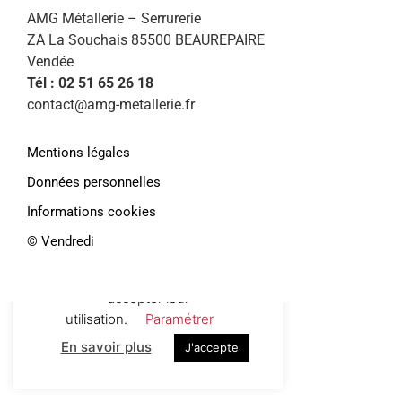
AMG Métallerie – Serrurerie
ZA La Souchais 85500 BEAUREPAIRE
Vendée
Tél : 02 51 65 26 18
contact@amg-metallerie.fr
Mentions légales
Données personnelles
Informations cookies
Afin de vous proposer des services et
offres personnalisés, AMG Métallerie
©️ Vendredi
utilise des cookies. En continuant de
naviguer sur le site, vous déclarez
accepter leur
utilisation.
Paramétrer
En savoir plus
J'accepte