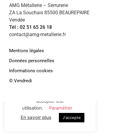
AMG Métallerie – Serrurerie
ZA La Souchais 85500 BEAUREPAIRE
Vendée
Tél : 02 51 65 26 18
contact@amg-metallerie.fr
Mentions légales
Données personnelles
Informations cookies
Afin de vous proposer des services et
offres personnalisés, AMG Métallerie
©️ Vendredi
utilise des cookies. En continuant de
naviguer sur le site, vous déclarez
accepter leur
utilisation.
Paramétrer
En savoir plus
J'accepte