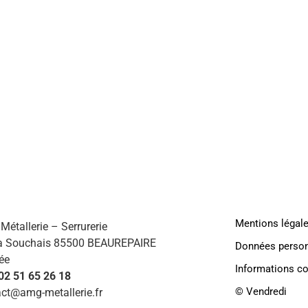
AMG
HABI
Mentions légal
étallerie – Serrurerie
a Souchais 85500 BEAUREPAIRE
Données person
ée
Informations c
 02 51 65 26 18
©️ Vendredi
ct@amg-metallerie.fr