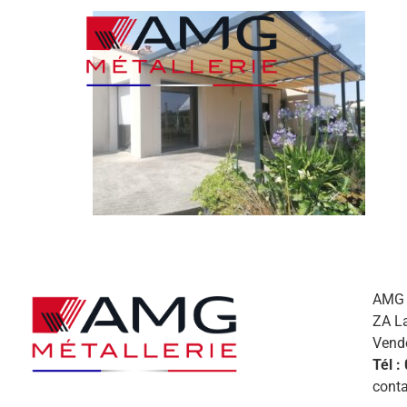
AMG M
ZA L
Vend
Tél :
conta