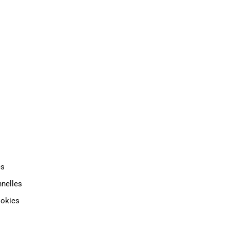
TAT
INDUSTRIE
CONTACT
es
nelles
ookies