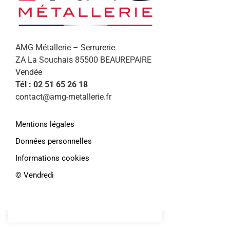
AMG Métallerie – Serrurerie
ZA La Souchais 85500 BEAUREPAIRE
Vendée
Tél : 02 51 65 26 18
contact@amg-metallerie.fr
Afin de vous proposer des services et
Mentions légales
offres personnalisés, AMG Métallerie
Données personnelles
utilise des cookies. En continuant de
Informations cookies
naviguer sur le site, vous déclarez
accepter leur
©️ Vendredi
utilisation.
Paramétrer
En savoir plus
J'accepte