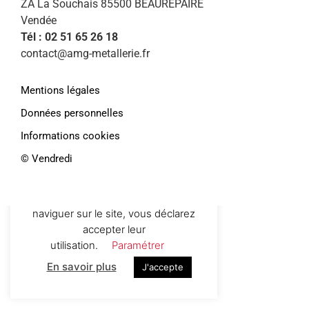
ZA La Souchais 85500 BEAUREPAIRE
Vendée
Tél : 02 51 65 26 18
contact@amg-metallerie.fr
Mentions légales
Données personnelles
Informations cookies
©️ Vendredi
Afin de vous proposer des services et
offres personnalisés, AMG Métallerie
utilise des cookies. En continuant de
naviguer sur le site, vous déclarez
accepter leur
utilisation.
Paramétrer
En savoir plus
J'accepte