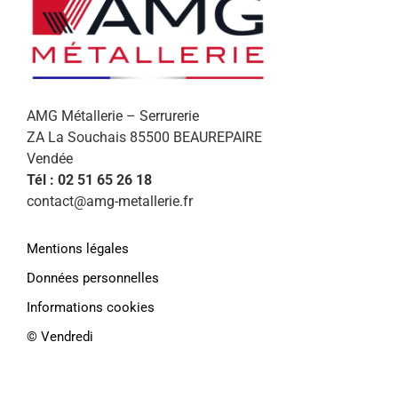
AMG Métallerie – Serrurerie
ZA La Souchais 85500 BEAUREPAIRE
Vendée
Tél : 02 51 65 26 18
contact@amg-metallerie.fr
Afin de vous proposer des services et
offres personnalisés, AMG Métallerie
Mentions légales
utilise des cookies. En continuant de
naviguer sur le site, vous déclarez
Données personnelles
accepter leur
Informations cookies
utilisation.
Paramétrer
©️ Vendredi
En savoir plus
J'accepte