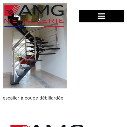
escalier à coupe débillardée