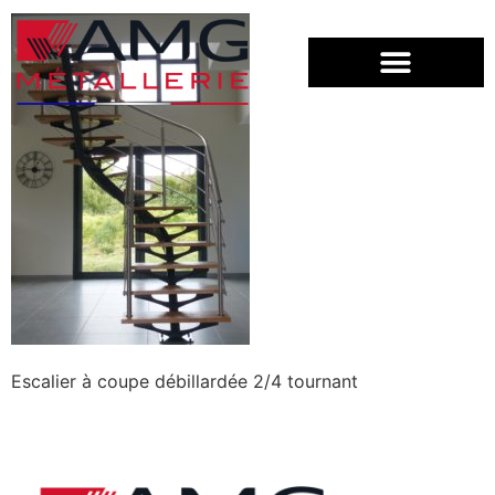
Escalier à coupe débillardée 2/4 tournant