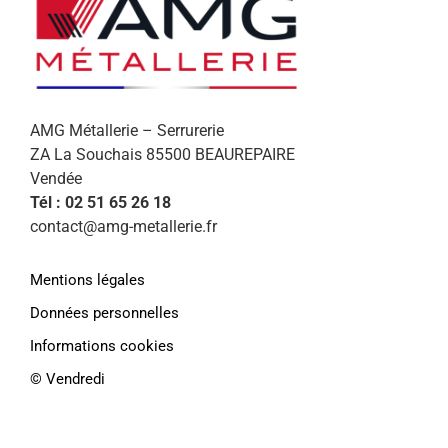
AMG Métallerie – Serrurerie
ZA La Souchais 85500 BEAUREPAIRE
Vendée
Tél : 02 51 65 26 18
contact@amg-metallerie.fr
Afin de vous proposer des services et
offres personnalisés, AMG Métallerie
Mentions légales
utilise des cookies. En continuant de
naviguer sur le site, vous déclarez
Données personnelles
accepter leur
Informations cookies
utilisation.
Paramétrer
©️ Vendredi
En savoir plus
J'accepte