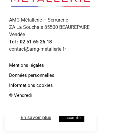
AMG Métallerie – Serrurerie
ZA La Souchais 85500 BEAUREPAIRE
Vendée
Tél : 02 51 65 26 18
contact@amg-metallerie.fr
Mentions légales
Afin de vous proposer des services et
Données personnelles
offres personnalisés, AMG Métallerie
Informations cookies
utilise des cookies. En continuant de
naviguer sur le site, vous déclarez
©️ Vendredi
accepter leur
utilisation.
Paramétrer
En savoir plus
J'accepte