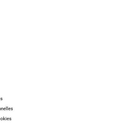
TAT
INDUSTRIE
CONTACT
es
nelles
ookies