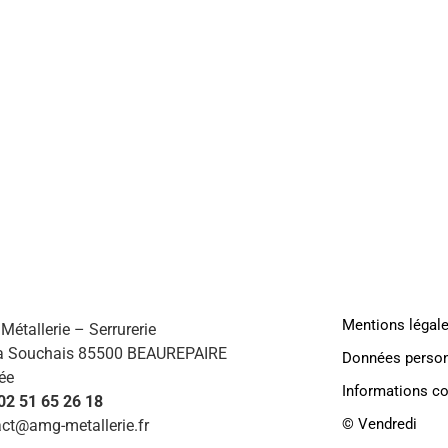
AMG
HABI
Mentions légal
étallerie – Serrurerie
a Souchais 85500 BEAUREPAIRE
Données person
ée
Informations c
 02 51 65 26 18
©️ Vendredi
ct@amg-metallerie.fr