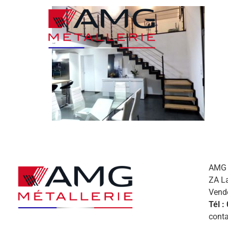
AMG M
ZA L
Vend
Tél :
conta