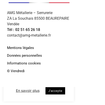
AMG Métallerie – Serrurerie
ZA La Souchais 85500 BEAUREPAIRE
Vendée
Tél : 02 51 65 26 18
contact@amg-metallerie.fr
Mentions légales
Données personnelles
Afin de vous proposer des services et
offres personnalisés, AMG Métallerie
Informations cookies
utilise des cookies. En continuant de
©️ Vendredi
naviguer sur le site, vous déclarez
accepter leur
utilisation.
Paramétrer
En savoir plus
J'accepte